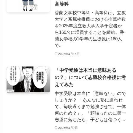
高等科
香蘭女学校中等科・高等科は、立教
大学と系属校推薦における推薦枠数
を2025年度立教大学入学予定者か
ら160名に増員することを締結。香
蘭女学校の1学年の生徒数は160人
で...
2025年4月15日
「中学受験は本当に意味ある
の？」について志望校合格後に考
えてみた
中学受験は本当に「意味ない」ので
しょうか？ 「あんなに塾に通わせ
て、毎晩遅くまで勉強させて、一体
何のため？」、「頑張ったのに第一
志望に落ちたら、子どもは傷つく...
2025年4月7日