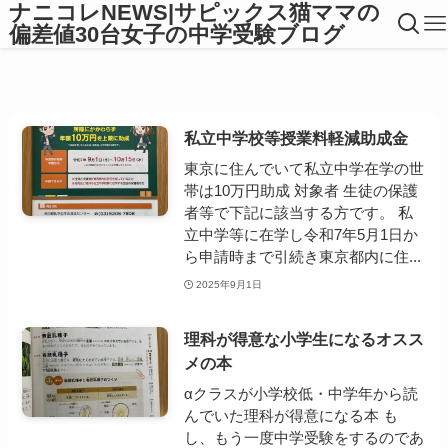
ナニコレNEWS|サピックス猫ママの
偏差値30台女子の中学受験ブログ
私立中学校等授業料軽減助成金
東京に住んでいて私立中学在学の世
帯は10万円助成 対象者 生徒の保護
者等で下記に該当する方です。 私
立中学等に在学し令和7年5月1日か
ら申請時まで引続き東京都内に住...
2025年9月1日
理科が得意な小学生になるオスス
メの本
αクラスが小学校低・中学年から読
んでいた理科が得意になる本 も
し、もう一度中学受験をするのであ