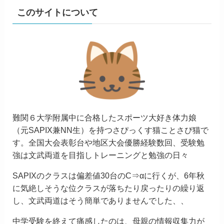
このサイトについて
難関６大学附属中に合格したスポーツ大好き体力娘
（元SAPIX兼NN生）を持つさぴっくす猫ことさぴ猫で
す。全国大会表彰台や地区大会優勝経験数回、受験勉
強は文武両道を目指しトレーニングと勉強の日々
SAPIXのクラスは偏差値30台のC⇒αに行くが、6年秋
に気絶しそうな位クラスが落ちたり戻ったりの繰り返
し、文武両道はそう簡単でありませんでした、、
中学受験を終えて痛感したのは、母親の情報収集力が